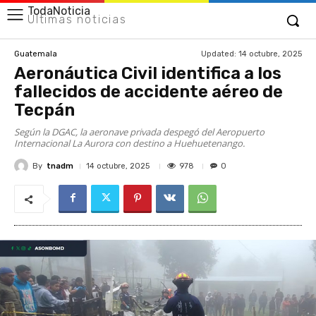
TodaNoticia
Últimas noticias
Updated:
14 octubre, 2025
Guatemala
Aeronáutica Civil identifica a los
fallecidos de accidente aéreo de
Tecpán
Según la DGAC, la aeronave privada despegó del Aeropuerto
Internacional La Aurora con destino a Huehuetenango.
By
tnadm
978
14 octubre, 2025
0