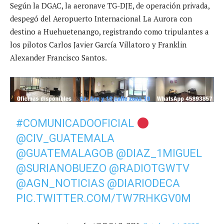
Según la DGAC, la aeronave TG-DJE, de operación privada,
despegó del Aeropuerto Internacional La Aurora con
destino a Huehuetenango, registrando como tripulantes a
los pilotos Carlos Javier García Villatoro y Franklin
Alexander Francisco Santos.
#COMUNICADOOFICIAL
@CIV_GUATEMALA
@GUATEMALAGOB
@DIAZ_1MIGUEL
@SURIANOBUEZO
@RADIOTGWTV
@AGN_NOTICIAS
@DIARIODECA
PIC.TWITTER.COM/TW7RHKGV0M