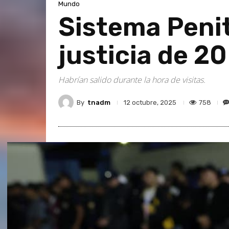
Mundo
Sistema Penit
justicia de 20
Habrían salido durante la hora de visitas.
By
tnadm
758
12 octubre, 2025