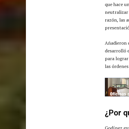
que hace un
neutralizar
razón, las 
presentació
Añadieron q
desarrolló 
para lograr 
las órdenes
¿Por q
Godínez expl