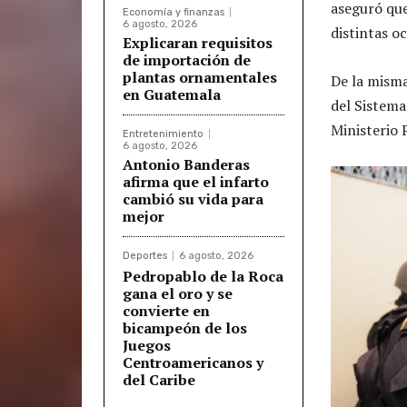
aseguró que
Economía y finanzas
6 agosto, 2026
distintas o
Explicaran requisitos
de importación de
plantas ornamentales
De la misma
en Guatemala
del Sistema
Ministerio 
Entretenimiento
6 agosto, 2026
Antonio Banderas
afirma que el infarto
cambió su vida para
mejor
Deportes
6 agosto, 2026
Pedropablo de la Roca
gana el oro y se
convierte en
bicampeón de los
Juegos
Centroamericanos y
del Caribe