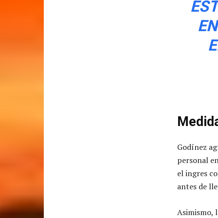
EST
EN
E
Medida
Godínez agr
personal en
el ingres c
antes de ll
Asimismo, l