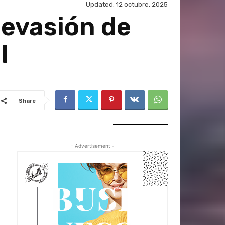
Updated:
12 octubre, 2025
 evasión de
I
Share
- Advertisement -