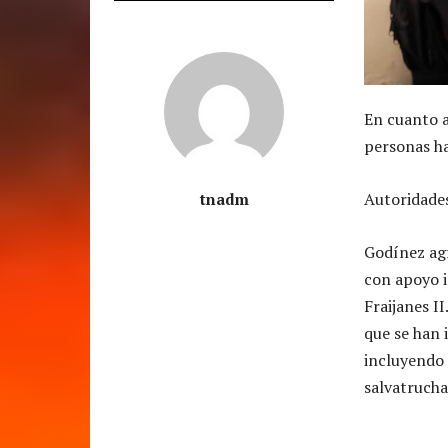
En cuanto a
personas ha
Autoridades
tnadm
Godínez agr
con apoyo i
Fraijanes II
que se han 
incluyendo 
salvatrucha