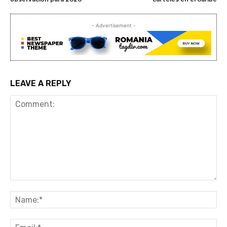
- Advertisement -
LEAVE A REPLY
Comment:
Na
Ema