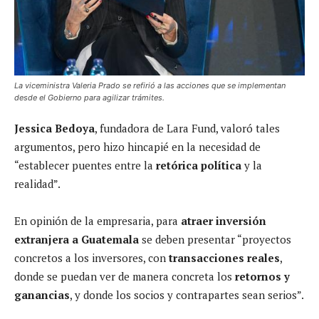
La viceministra Valeria Prado se refirió a las acciones que se implementan
desde el Gobierno para agilizar trámites.
Jessica Bedoya
, fundadora de Lara Fund, valoró tales
argumentos, pero hizo hincapié en la necesidad de
“establecer puentes entre la
retórica política
y la
realidad”.
En opinión de la empresaria, para
atraer inversión
extranjera a Guatemala
se deben presentar “proyectos
concretos a los inversores, con
transacciones reales
,
donde se puedan ver de manera concreta los
retornos y
ganancias
, y donde los socios y contrapartes sean serios”.