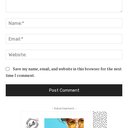
Comment:
Na
Ema
Web
Save my name, email, and website in this browser for the next
time I comment.
- Advertisement -