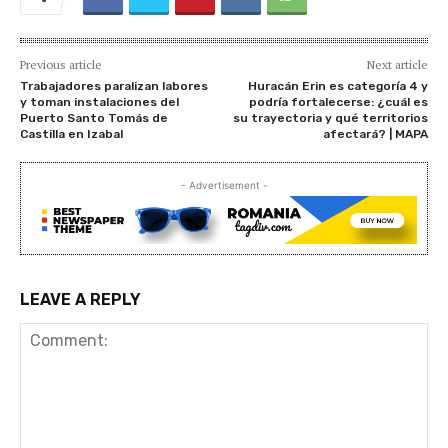
Previous article
Next article
Trabajadores paralizan labores
Huracán Erin es categoría 4 y
y toman instalaciones del
podría fortalecerse: ¿cuál es
Puerto Santo Tomás de
su trayectoria y qué territorios
Castilla en Izabal
afectará? | MAPA
- Advertisement -
LEAVE A REPLY