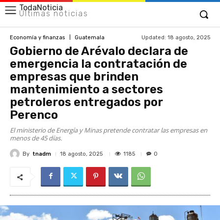
TodaNoticia
Últimas noticias
Updated:
18 agosto, 2025
Economía y finanzas
Guatemala
Gobierno de Arévalo declara de
emergencia la contratación de
empresas que brinden
mantenimiento a sectores
petroleros entregados por
Perenco
El ministerio de Energía y Minas pretende contratar las empresas en
menos de 45 días.
By
tnadm
1185
18 agosto, 2025
0