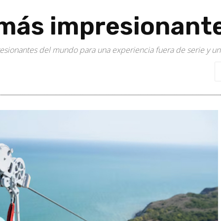
s más impresionant
esionantes del mundo para una experiencia fuera de serie y una