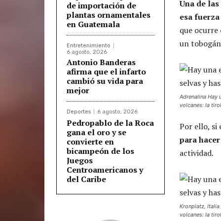
Una de las
de importación de
plantas ornamentales
esa fuerza
en Guatemala
que ocurre
un tobogán,
Entretenimiento
6 agosto, 2026
Antonio Banderas
afirma que el infarto
cambió su vida para
mejor
Adrenalina Hay 
volcanes: la tiro
Deportes
6 agosto, 2026
Pedropablo de la Roca
Por ello, s
gana el oro y se
para hacer
convierte en
bicampeón de los
actividad.
Juegos
Centroamericanos y
del Caribe
Kronplatz, Itali
volcanes: la tir