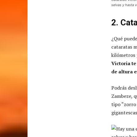
selvas y hasta v
2. Cat
¿Qué puede 
cataratas m
kilómetros
Victoria t
de altura e
Podrás desl
Zambeze, qu
tipo “zorro
gigantescas