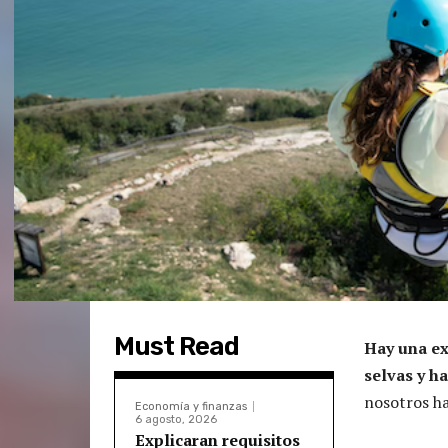
Must Read
Hay una ex
selvas y ha
nosotros hac
Economía y finanzas
6 agosto, 2026
Explicaran requisitos