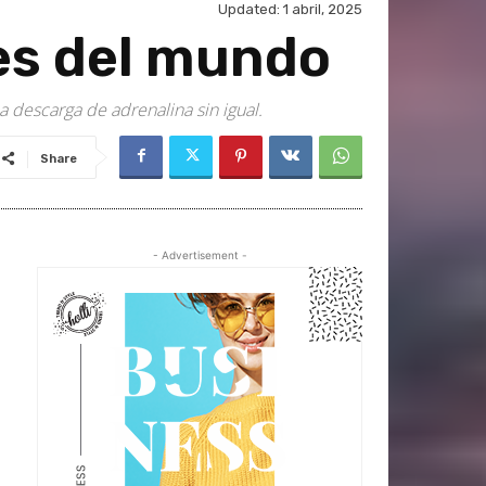
Updated:
1 abril, 2025
es del mundo
 descarga de adrenalina sin igual.
Share
- Advertisement -