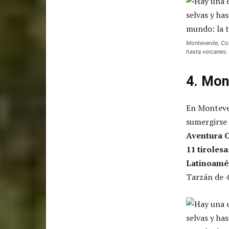
Monteverde, Cos
hasta volcanes: 
4. Mon
En Montever
sumergirse 
Aventura C
11 tiroles
Latinoamér
Tarzán de 4