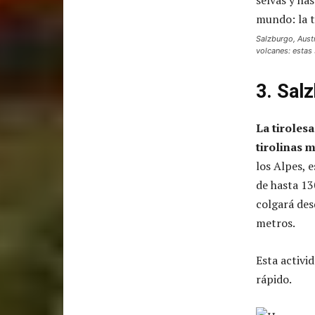
Salzburgo, Aust
volcanes: estas 
3
. Sal
La tiroles
tirolinas 
los Alpes, 
de hasta 13
colgará des
metros.
Esta activi
rápido.