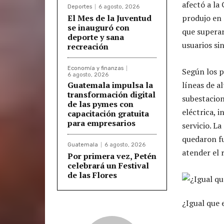
afectó a la
Deportes
6 agosto, 2026
El Mes de la Juventud
produjo en 
se inauguró con
que superar
deporte y sana
usuarios si
recreación
Economía y finanzas
Según los p
6 agosto, 2026
Guatemala impulsa la
líneas de a
transformación digital
subestacion
de las pymes con
eléctrica, 
capacitación gratuita
para empresarios
servicio. L
quedaron fu
Guatemala
6 agosto, 2026
atender el 
Por primera vez, Petén
celebrará un Festival
de las Flores
¿Igual que 