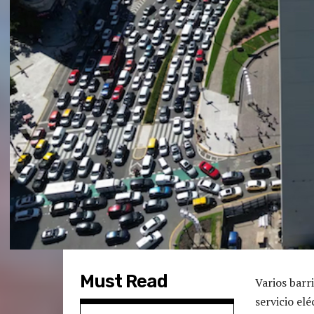
Must Read
Varios barr
servicio el