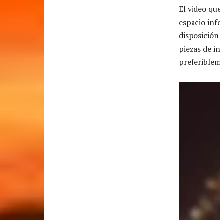
El video qu
espacio i
disposición
piezas de i
preferiblem