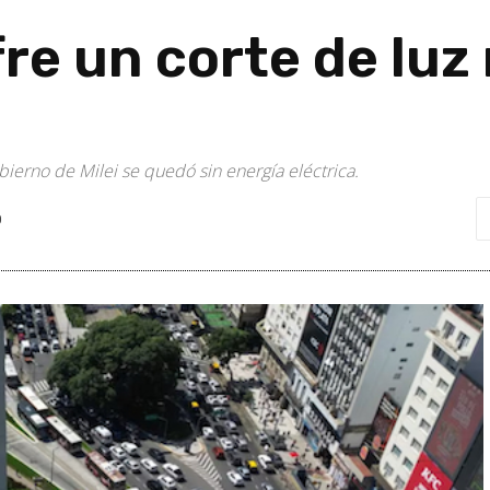
re un corte de luz 
bierno de Milei se quedó sin energía eléctrica.
0