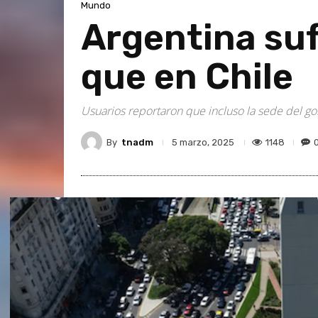
Mundo
Argentina suf
que en Chile
Usuarios reportaron que incluso la sede del go
By
tnadm
1148
5 marzo, 2025