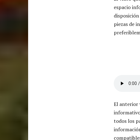
espacio i
disposición
piezas de i
preferiblem
El anterior
informati
todos los p
informació
compatible