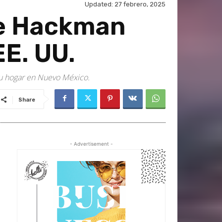
Updated:
27 febrero, 2025
ne Hackman
EE. UU.
su hogar en Nuevo México.
Share
- Advertisement -