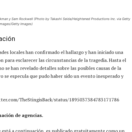
kman y Sam Rockwell (Photo by Takashi Seida/Heightened Productions Inc. via Getty
 Images/Getty Images)
ación
ades locales han confirmado el hallazgo y han iniciado una
ón para esclarecer las circunstancias de la tragedia. Hasta el
 se han revelado detalles sobre las posibles causas de la
o se especula que pudo haber sido un evento inesperado y
itter.com/TheStingisBack/status/1895037384783171786
ación de agencias.
e está a continuación, es publicado gratuitamente como un