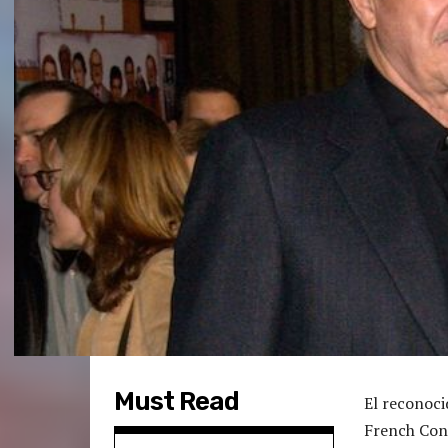
Must Read
El reconoc
French Con