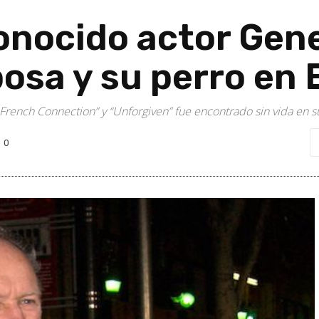
econocido actor Ge
posa y su perro en 
 French Connection” y “Unforgiven” fue encontrado sin vida en 
0