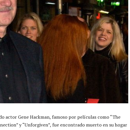
ido actor Gene Hackman, famoso por películas como “The
nection” y “Unforgiven”, fue encontrado muerto en su hogar