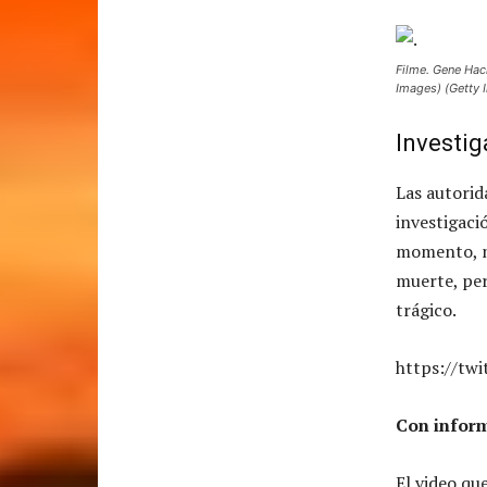
Filme. Gene Hac
Images) (Getty
Investig
Las autorid
investigaci
momento, no
muerte, per
trágico.
https://tw
Con inform
El video qu