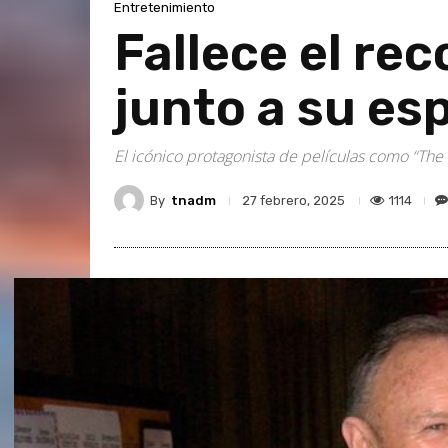
Entretenimiento
Fallece el r
junto a su es
El icónico protagonista de películas como “The
By
tnadm
1114
27 febrero, 2025