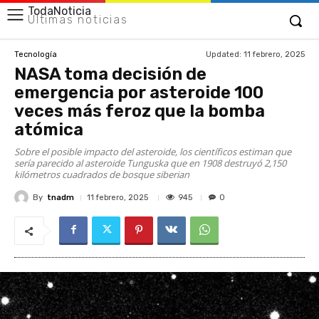
TodaNoticia
Últimas noticias
Updated:
11 febrero, 2025
Tecnología
NASA toma decisión de
emergencia por asteroide 100
veces más feroz que la bomba
atómica
Sobre el posible impacto del asteroide, los científicos estiman que
sería parecido al asteroide Tunguska que en 1908 destruyó 2,150
kilómetros cuadrados de bosque siberian
By
tnadm
945
11 febrero, 2025
0