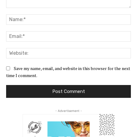
Comment:
Na
Ema
Web
Save my name, email, and website in this browser for the next
time I comment.
- Advertisement -