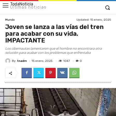
TodaNoticia
Últimas noticias
Updated:
15 enero, 2025
Mundo
Joven se lanza a las vías del tren
para acabar con su vida.
IMPACTANTE
Los cibernautas lamentaron que el hombre no encontrara otra
solución para acabar con los problemas que enfrentaba
By
tnadm
1047
15 enero, 2025
0