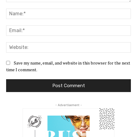
Comment:
Na
Ema
Web
Save my name, email, and website in this browser for the next
time I comment.
- Advertisement -