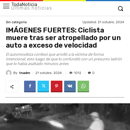
TodaNoticia
Últimas noticias
Updated:
21 octubre, 2024
Sin categoría
IMÁGENES FUERTES: Ciclista
muere tras ser atropellado por un
auto a exceso de velocidad
El automovilista confesó que arrolló a la víctima de forma
intencional, esto luego de que lo confundió con un presunto ladrón
que lo había asaltado minutos antes
By
tnadm
1012
21 octubre, 2024
0