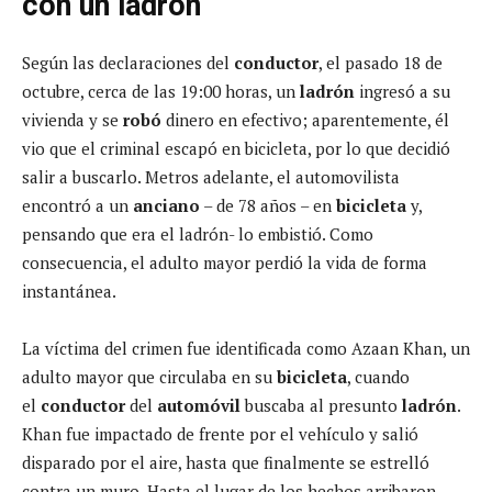
con un ladrón
Según las declaraciones del
conductor
, el pasado 18 de
octubre, cerca de las 19:00 horas, un
ladrón
ingresó a su
vivienda y se
robó
dinero en efectivo; aparentemente, él
vio que el criminal escapó en bicicleta, por lo que decidió
salir a buscarlo. Metros adelante, el automovilista
encontró a un
anciano
– de 78 años – en
bicicleta
y,
pensando que era el ladrón- lo embistió. Como
consecuencia, el adulto mayor perdió la vida de forma
instantánea.
La víctima del crimen fue identificada como Azaan Khan, un
adulto mayor que circulaba en su
bicicleta
, cuando
el
conductor
del
automóvil
buscaba al presunto
ladrón
.
Khan fue impactado de frente por el vehículo y salió
disparado por el aire, hasta que finalmente se estrelló
contra un muro. Hasta el lugar de los hechos arribaron