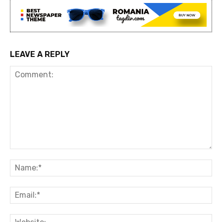
LEAVE A REPLY
Comment:
Na
Ema
Web