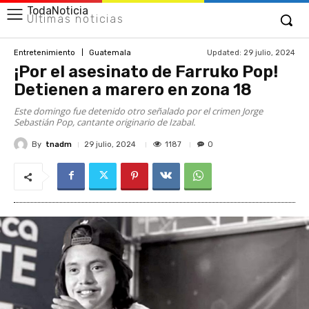
TodaNoticia
Últimas noticias
Updated:
29 julio, 2024
Entretenimiento
Guatemala
¡Por el asesinato de Farruko Pop!
Detienen a marero en zona 18
Este domingo fue detenido otro señalado por el crimen Jorge
Sebastián Pop, cantante originario de Izabal.
By
tnadm
1187
29 julio, 2024
0