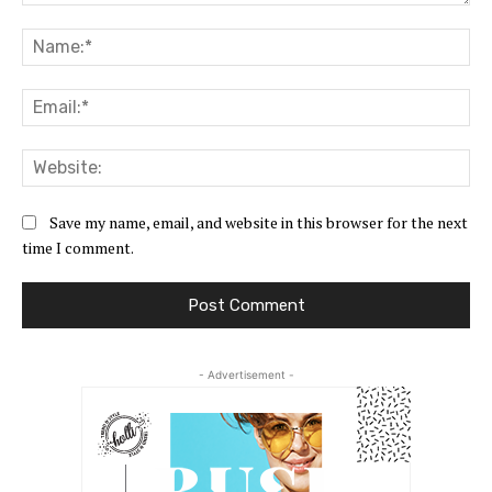
Comment:
Na
Ema
Web
Save my name, email, and website in this browser for the next
time I comment.
- Advertisement -