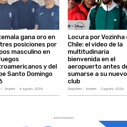
emala gana oro en
Locura por Vozinha
e tres posiciones por
Chile: el video de la
pos masculino en
multitudinaria
Juegos
bienvenida en el
roamericanos y del
aeropuerto antes d
be Santo Domingo
sumarse a su nuevo
6
club
s
tnadm
-
4 agosto, 2026
Deportes
tnadm
-
3 agosto, 2026
- Advertisement -