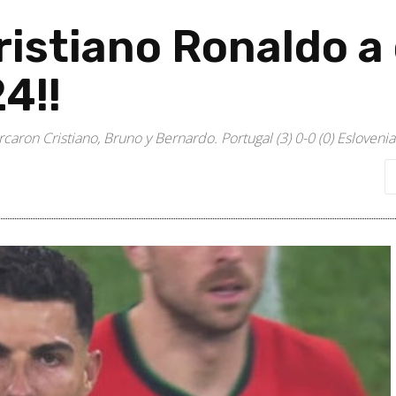
ristiano Ronaldo a
4!!
caron Cristiano, Bruno y Bernardo. Portugal (3) 0-0 (0) Eslovenia