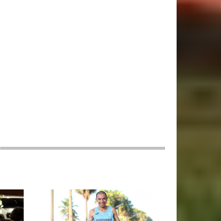
ebsite: