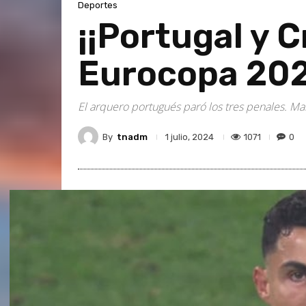
Deportes
¡¡Portugal y C
Eurocopa 202
El arquero portugués paró los tres penales. Mar
By
tnadm
1071
0
1 julio, 2024