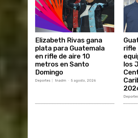
Elizabeth Rivas gana
Guat
plata para Guatemala
rifl
en rifle de aire 10
equi
metros en Santo
los 
Domingo
Cent
Cari
Deportes
tnadm
-
5 agosto, 2026
202
Deporte