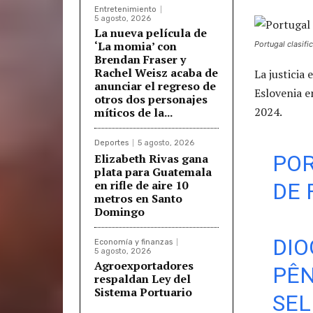
Entretenimiento
5 agosto, 2026
La nueva película de
‘La momia’ con
Portugal clasifi
Brendan Fraser y
Rachel Weisz acaba de
La justicia
anunciar el regreso de
Eslovenia e
otros dos personajes
2024.
míticos de la...
Deportes
5 agosto, 2026
POR
Elizabeth Rivas gana
plata para Guatemala
en rifle de aire 10
DE 
metros en Santo
Domingo
DIO
Economía y finanzas
5 agosto, 2026
Agroexportadores
PÊN
respaldan Ley del
Sistema Portuario
SEL