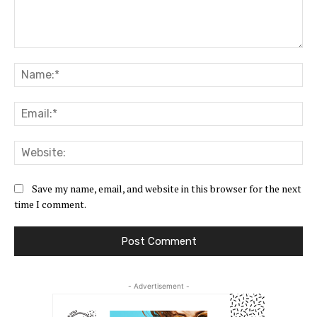
Comment:
Na
Ema
Web
Save my name, email, and website in this browser for the next
time I comment.
- Advertisement -