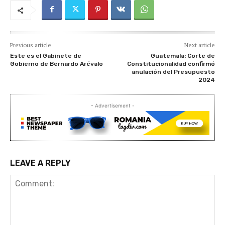
Previous article
Next article
Este es el Gabinete de
Guatemala: Corte de
Gobierno de Bernardo Arévalo
Constitucionalidad confirmó
anulación del Presupuesto
2024
- Advertisement -
LEAVE A REPLY