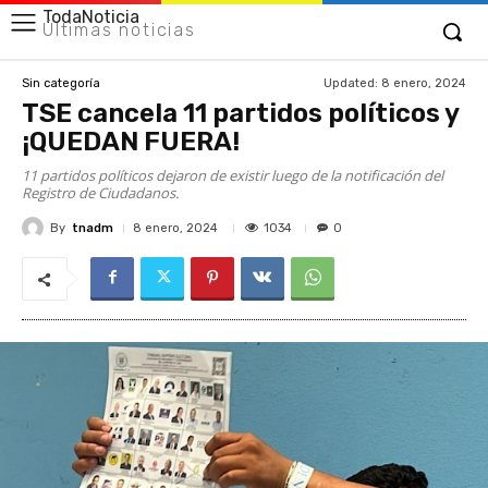
TodaNoticia
Últimas noticias
Updated:
8 enero, 2024
Sin categoría
TSE cancela 11 partidos políticos y
¡QUEDAN FUERA!
11 partidos políticos dejaron de existir luego de la notificación del
Registro de Ciudadanos.
By
tnadm
1034
8 enero, 2024
0