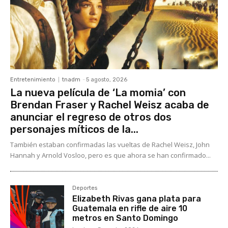
Entretenimiento
tnadm
-
5 agosto, 2026
La nueva película de ‘La momia’ con
Brendan Fraser y Rachel Weisz acaba de
anunciar el regreso de otros dos
personajes míticos de la...
También estaban confirmadas las vueltas de Rachel Weisz, John
Hannah y Arnold Vosloo, pero es que ahora se han confirmado...
Deportes
Elizabeth Rivas gana plata para
Guatemala en rifle de aire 10
metros en Santo Domingo