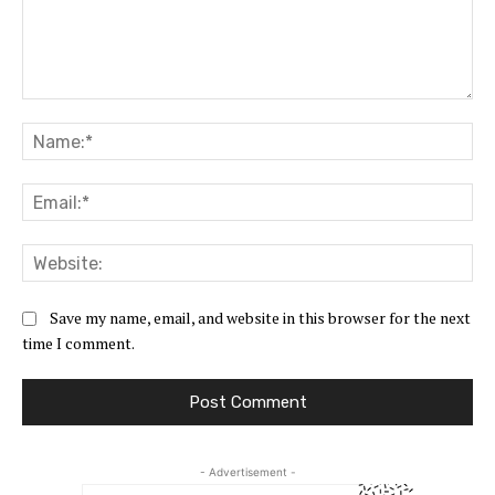
Comment:
Na
Ema
Web
Save my name, email, and website in this browser for the next
time I comment.
- Advertisement -