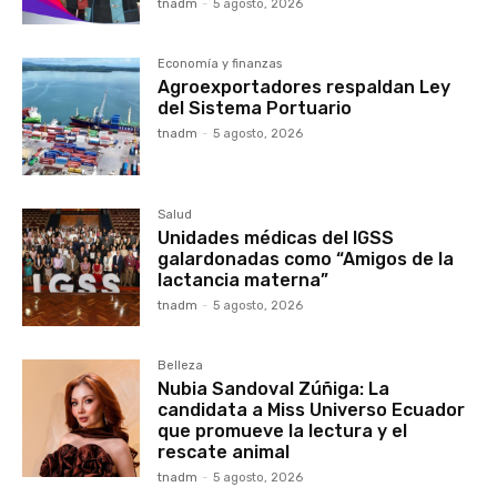
tnadm
-
5 agosto, 2026
Economía y finanzas
Agroexportadores respaldan Ley
del Sistema Portuario
tnadm
-
5 agosto, 2026
Salud
Unidades médicas del IGSS
galardonadas como “Amigos de la
lactancia materna”
tnadm
-
5 agosto, 2026
Belleza
Nubia Sandoval Zúñiga: La
candidata a Miss Universo Ecuador
que promueve la lectura y el
rescate animal
tnadm
-
5 agosto, 2026