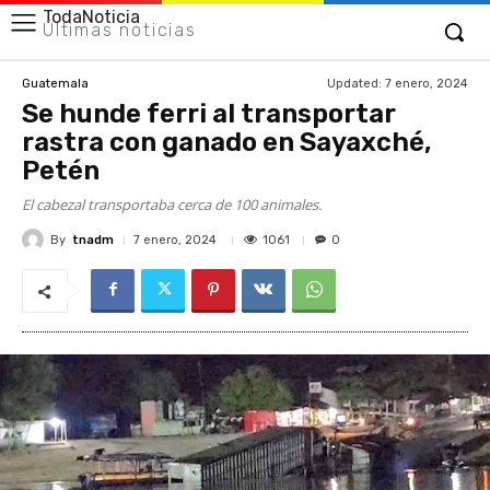
TodaNoticia
Últimas noticias
Updated:
7 enero, 2024
Guatemala
Se hunde ferri al transportar
rastra con ganado en Sayaxché,
Petén
El cabezal transportaba cerca de 100 animales.
By
tnadm
1061
7 enero, 2024
0