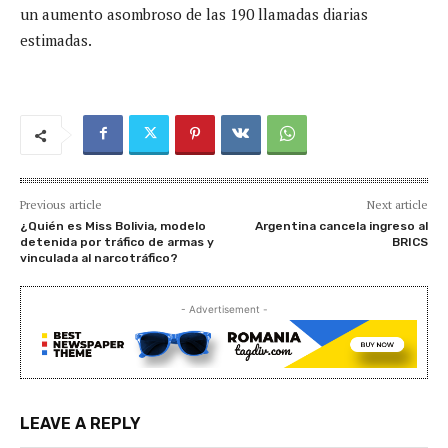
un aumento asombroso de las 190 llamadas diarias
estimadas.
Previous article
Next article
¿Quién es Miss Bolivia, modelo
Argentina cancela ingreso al
detenida por tráfico de armas y
BRICS
vinculada al narcotráfico?
- Advertisement -
LEAVE A REPLY