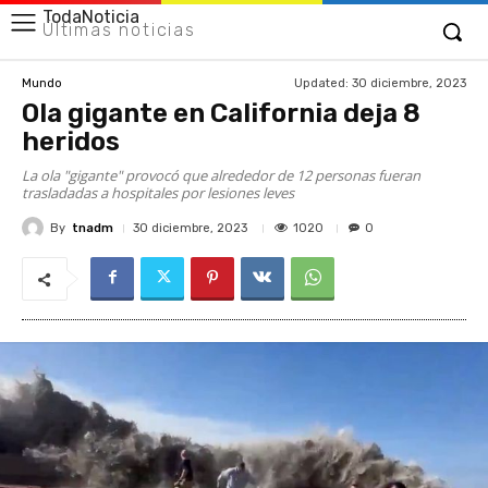
TodaNoticia
Últimas noticias
Updated:
30 diciembre, 2023
Mundo
Ola gigante en California deja 8
heridos
La ola "gigante" provocó que alrededor de 12 personas fueran
trasladadas a hospitales por lesiones leves
By
tnadm
1020
30 diciembre, 2023
0