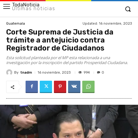
TodaNoticia
Últimas noticias
Updated:
16 noviembre, 2023
Guatemala
Corte Suprema de Justicia da
trámite a antejuicio contra
Registrador de Ciudadanos
Esta solicitud planteada por el MP esta relacionada a una
investigación por la inscripción del partido Prosperidad Ciudadana.
By
tnadm
994
16 noviembre, 2023
0