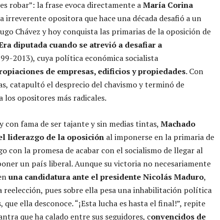
es robar”: la frase evoca directamente a
María Corina
 la irreverente opositora que hace una década desafió a un
ugo Chávez y hoy conquista las primarias de la oposición de
Era diputada cuando se atrevió a desafiar a
99-2013), cuya política económica socialista
ropiaciones de empresas, edificios y propiedades
. Con
as, catapultó el desprecio del chavismo y terminó de
a los opositores más radicales.
y con fama de ser tajante y sin medias tintas,
Machado
el liderazgo de la oposición
al imponerse en la primaria de
o con la promesa de acabar con el socialismo de llegar al
oner un país liberal. Aunque su victoria no necesariamente
 en
una candidatura ante el presidente Nicolás Maduro
,
a reelección, pues sobre ella pesa una inhabilitación política
 que ella desconoce. “¡Esta lucha es hasta el final!”, repite
tra que ha calado entre sus seguidores, c
onvencidos de