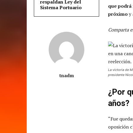
respaldan Ley del
que podrá r
Sistema Portuario
próximo
y 
Comparta es
La victoria de 
tnadm
presidente Nico
¿Por q
años?
“Fue quedan
oposición c