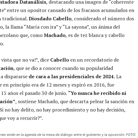
stadora Datanálisis
, destacando una imagen de “coherente
te” entre un opositor cansado de los fracasos acumulados en
n tradicional.
Diosdado Cabello
, considerado el número dos
o, la llama “María con ira” y “La sayona”, un ánima del
enezolano que, como
Machado
, es de tez blanca y cabello
o.
 vista que no va!”, dice
Cabello
en un recordatorio de
tación
, que se dio a conocer cuando su popularidad
a dispararse
de cara a las presidenciales de 2024.
La
e en principio era de 12 meses y expiró en 2016, fue
 15 años el pasado 30 de junio.
“Yo nunca he recibido ni
cación”
, sostiene Machado, que descarta pelear la sanción en
 “Si no hay delito, no hay procedimiento y no hay decisión,
ue voy a recurrir?”.
ones están en la agenda de la mesa de diálogo entre el gobierno y la oposición. FOTO: