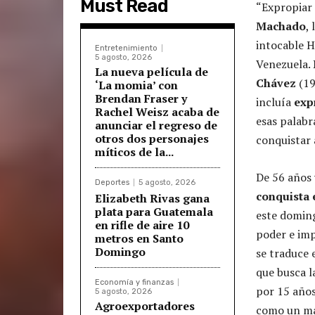
Must Read
“Expropiar 
Machado
,
intocable H
Entretenimiento
5 agosto, 2026
Venezuela.
La nueva película de
Chávez
(19
‘La momia’ con
Brendan Fraser y
incluía
exp
Rachel Weisz acaba de
esas palabr
anunciar el regreso de
otros dos personajes
conquistar 
míticos de la...
De 56 años 
Deportes
5 agosto, 2026
conquista 
Elizabeth Rivas gana
plata para Guatemala
este doming
en rifle de aire 10
poder e imp
metros en Santo
Domingo
se traduce
que busca l
Economía y finanzas
por 15 años,
5 agosto, 2026
Agroexportadores
como un man