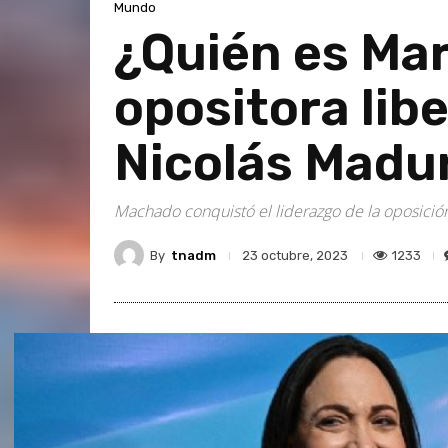
Mundo
¿Quién es Ma
opositora lib
Nicolás Madu
Machado conquistó el liderazgo de la oposició
By
tnadm
1233
23 octubre, 2023