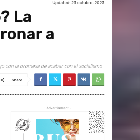
Updated:
23 octubre, 2023
? La
tronar a
go con la promesa de acabar con el socialismo
Share
- Advertisement -