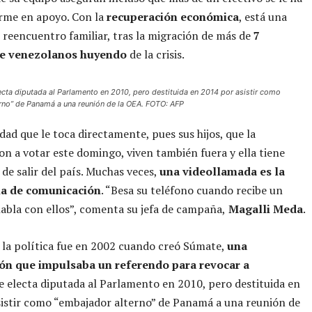
irme en apoyo. Con la
recuperación económica
, está una
reencuentro familiar, tras la migración de más de
7
de venezolanos huyendo
de la crisis.
cta diputada al Parlamento en 2010, pero destituida en 2014 por asistir como
rno” de Panamá a una reunión de la OEA. FOTO: AFP
idad que le toca directamente, pues sus hijos, que la
 a votar este domingo, viven también fuera y ella tiene
 de salir del país. Muchas veces,
una videollamada es la
ma de comunicación
. “Besa su teléfono cuando recibe un
abla con ellos”, comenta su jefa de campaña,
Magalli Meda
.
n la política fue en 2002 cuando creó Súmate,
una
ón que impulsaba un referendo para revocar a
ue electa diputada al Parlamento en 2010, pero destituida en
istir como “embajador alterno” de Panamá a una reunión de