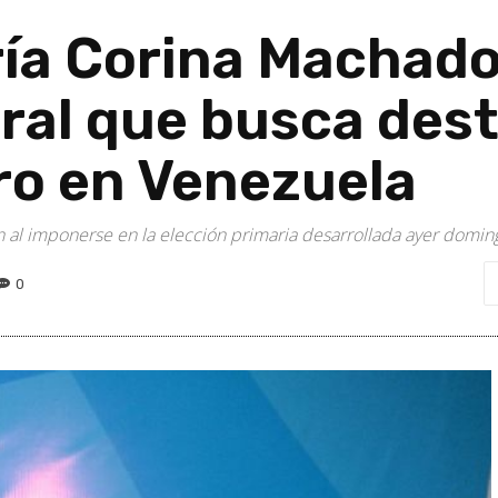
ría Corina Machado
eral que busca des
ro en Venezuela
n al imponerse en la elección primaria desarrollada ayer domin
0