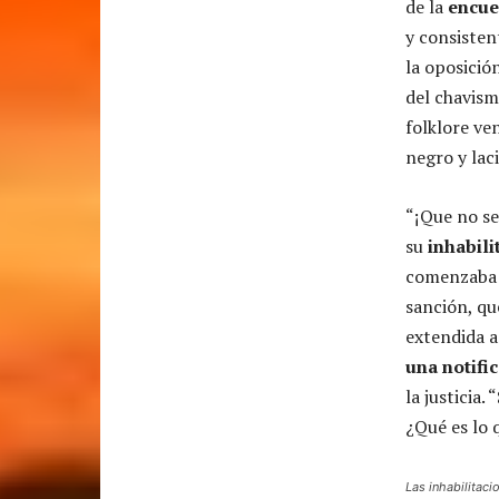
de la
encue
y consisten
la oposició
del chavism
folklore v
negro y laci
“¡Que no se
su
inhabili
comenzaba 
sanción, qu
extendida a
una notifi
la justicia.
¿Qué es lo q
Las inhabilitaci