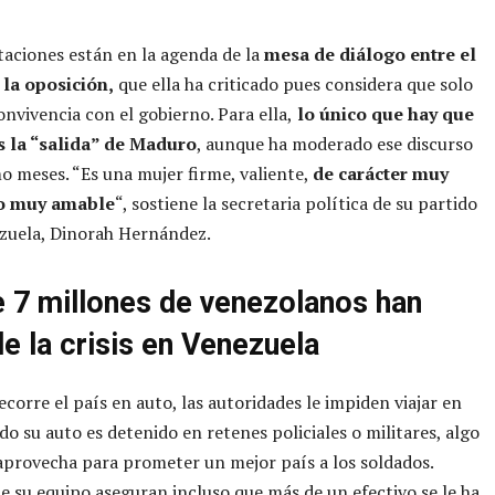
itaciones están en la agenda de la
mesa de diálogo entre el
 la oposición,
que ella ha criticado pues considera que solo
onvivencia con el gobierno. Para ella,
lo único que hay que
s la “salida” de Maduro
, aunque ha moderado ese discurso
mo meses. “Es una mujer firme, valiente,
de carácter muy
ro muy amable
“, sostiene la secretaria política de su partido
zuela, Dinorah Hernández.
 7 millones de venezolanos han
de la crisis en Venezuela
ecorre el país en auto, las autoridades le impiden viajar en
do su auto es detenido en retenes policiales o militares, algo
aprovecha para prometer un mejor país a los soldados.
 su equipo aseguran incluso que más de un efectivo se le ha