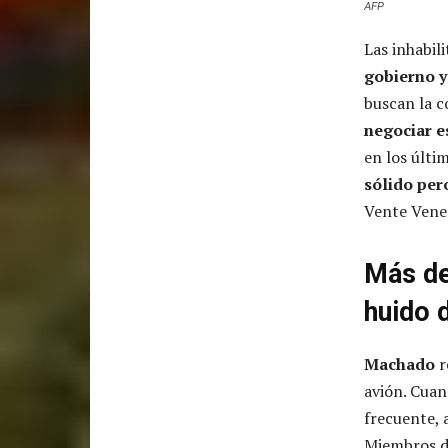
AFP
Las inhabil
gobierno y
buscan la c
negociar e
en los últi
sólido pe
Vente Vene
Más de
huido 
Machado
r
avión. Cuan
frecuente, 
Miembros de