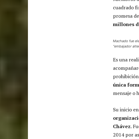
cuadrado f
promesa de 
millones 
Machado fue ele
“embajador alte
Es una real
acompañaron
prohibición
única for
mensaje o h
Su inicio e
organizaci
Chávez
. F
2014 por as