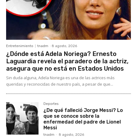
Entretenimiento
tnadm
-
8 agosto, 2026
¿Dónde está Adela Noriega? Ernesto
Laguardia revela el paradero de la actriz,
asegura que no está en Estados Unidos
Sin duda alguna, Adela Noriega es una de las actrices más
queridas y reconocidas de nuestro país, a pesar de que...
Deportes
¿De qué falleció Jorge Messi? Lo
que se conoce sobre la
enfermedad del padre de Lionel
Messi
tnadm
-
8 agosto, 2026