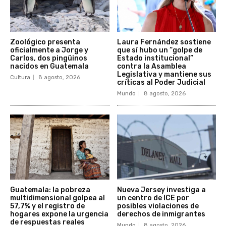
Zoológico presenta
Laura Fernández sostiene
oficialmente a Jorge y
que sí hubo un “golpe de
Carlos, dos pingüinos
Estado institucional”
nacidos en Guatemala
contra la Asamblea
Legislativa y mantiene sus
Cultura
8 agosto, 2026
críticas al Poder Judicial
Mundo
8 agosto, 2026
Guatemala: la pobreza
Nueva Jersey investiga a
multidimensional golpea al
un centro de ICE por
57,7% y el registro de
posibles violaciones de
hogares expone la urgencia
derechos de inmigrantes
de respuestas reales
Mundo
8 agosto, 2026