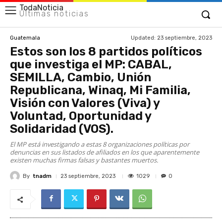
TodaNoticia
Últimas noticias
Updated:
23 septiembre, 2023
Guatemala
Estos son los 8 partidos políticos
que investiga el MP: CABAL,
SEMILLA, Cambio, Unión
Republicana, Winaq, Mi Familia,
Visión con Valores (Viva) y
Voluntad, Oportunidad y
Solidaridad (VOS).
El MP está investigando a estas 8 organizaciones políticas por
denuncias en sus listados de afiliados en los que aparentemente
existen muchas firmas falsas y bastantes muertos.
By
tnadm
1029
23 septiembre, 2023
0