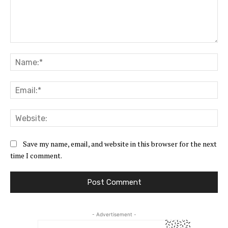
Comment:
Na
Ema
Web
Save my name, email, and website in this browser for the next
time I comment.
- Advertisement -