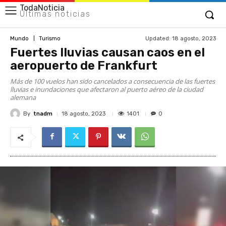
TodaNoticia
Últimas noticias
Updated:
18 agosto, 2023
Mundo
Turismo
Fuertes lluvias causan caos en el
aeropuerto de Frankfurt
Más de 100 vuelos han sido cancelados a consecuencia de las fuertes
lluvias e inundaciones que afectaron al puerto aéreo de la ciudad
alemana
By
tnadm
1401
18 agosto, 2023
0