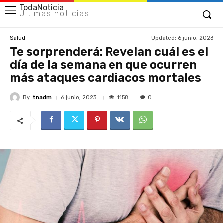
TodaNoticia
Últimas noticias
Updated:
6 junio, 2023
Salud
Te sorprenderá: Revelan cuál es el
día de la semana en que ocurren
más ataques cardiacos mortales
By
tnadm
1158
6 junio, 2023
0