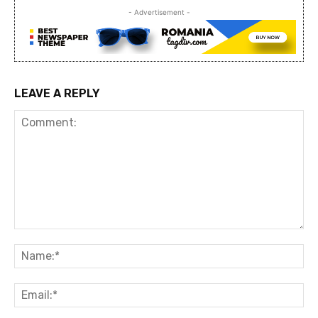
- Advertisement -
LEAVE A REPLY
Comment:
Na
Ema