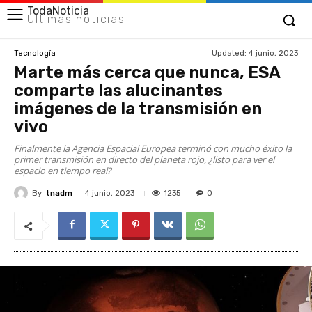
TodaNoticia
Últimas noticias
Updated:
4 junio, 2023
Tecnología
Marte más cerca que nunca, ESA
comparte las alucinantes
imágenes de la transmisión en
vivo
Finalmente la Agencia Espacial Europea terminó con mucho éxito la
primer transmisión en directo del planeta rojo, ¿listo para ver el
espacio en tiempo real?
By
tnadm
1235
4 junio, 2023
0