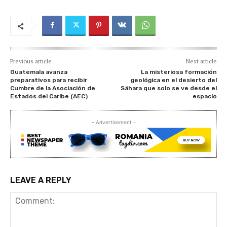
Previous article
Next article
Guatemala avanza
La misteriosa formación
preparativos para recibir
geológica en el desierto del
Cumbre de la Asociación de
Sáhara que solo se ve desde el
Estados del Caribe (AEC)
espacio
- Advertisement -
LEAVE A REPLY