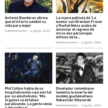
Antonio Banderas afirma
La nueva película de ‘La
que el infarto cambió su
momia’ con Brendan Fraser
vida para mejor
y Rachel Weisz acaba de
anunciar el regreso de
Entretenimiento
6 agosto, 2026
otros dos personajes
míticos de la...
Entretenimiento
5 agosto, 2026
Phil Collins habla de su
Diseñador colombiano
hospitalización casi mortal
lamenta la muerte del
por su alcoholismo: “Mis
modelo guatemalteco
órganos se estaban
Sebastián Villaverde
paralizando. La gente venía
Entretenimiento
3 agosto, 2026
a despedirse”