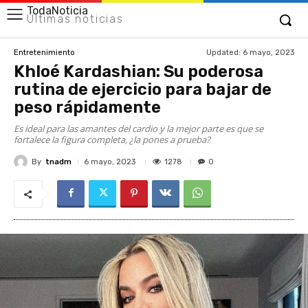
TodaNoticia
Últimas noticias
Updated:
6 mayo, 2023
Entretenimiento
Khloé Kardashian: Su poderosa
rutina de ejercicio para bajar de
peso rápidamente
Es ideal para las amantes del cardio y la mejor parte es que se
fortalece la figura completa, ¿la pones a prueba?
By
tnadm
1278
6 mayo, 2023
0