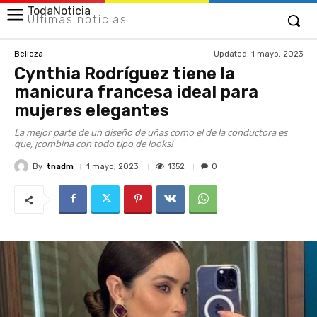
TodaNoticia
Últimas noticias
Updated:
1 mayo, 2023
Belleza
Cynthia Rodríguez tiene la
manicura francesa ideal para
mujeres elegantes
La mejor parte de un diseño de uñas como el de la conductora es
que, ¡combina con todo tipo de looks!
By
tnadm
1352
1 mayo, 2023
0