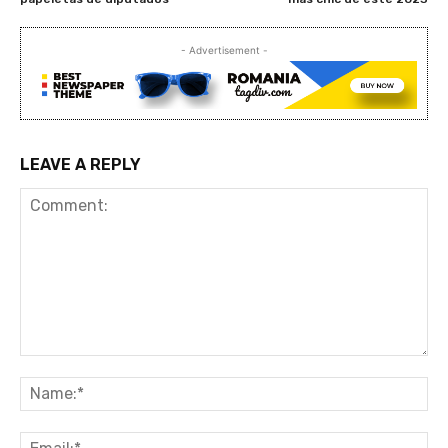
- Advertisement -
LEAVE A REPLY
Comment:
Na
Ema