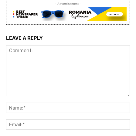
- Advertisement -
LEAVE A REPLY
Comment:
Na
Ema