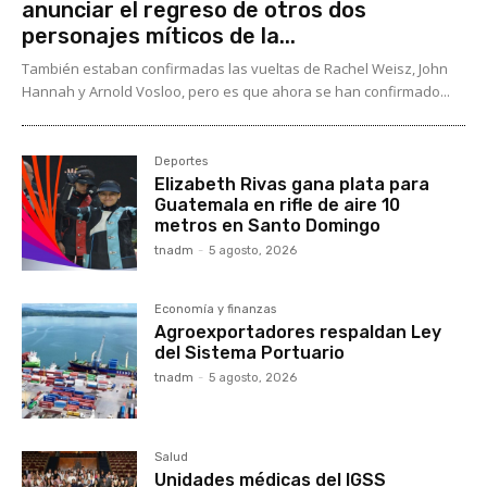
anunciar el regreso de otros dos
personajes míticos de la...
También estaban confirmadas las vueltas de Rachel Weisz, John
Hannah y Arnold Vosloo, pero es que ahora se han confirmado...
Deportes
Elizabeth Rivas gana plata para
Guatemala en rifle de aire 10
metros en Santo Domingo
tnadm
-
5 agosto, 2026
Economía y finanzas
Agroexportadores respaldan Ley
del Sistema Portuario
tnadm
-
5 agosto, 2026
Salud
Unidades médicas del IGSS