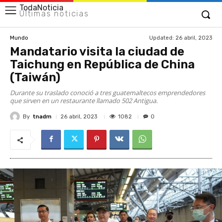
TodaNoticia
Últimas noticias
Updated:
26 abril, 2023
Mundo
Mandatario visita la ciudad de
Taichung en República de China
(Taiwán)
Durante su traslado conoció a tres guatemaltecos emprendedores
que sirven en un restaurante llamado 502 Antigua.
By
tnadm
1082
26 abril, 2023
0