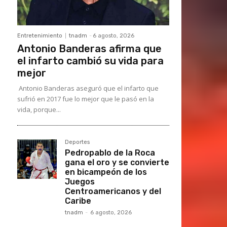
Entretenimiento
tnadm
-
6 agosto, 2026
Antonio Banderas afirma que
el infarto cambió su vida para
mejor
Antonio Banderas aseguró que el infarto que
sufrió en 2017 fue lo mejor que le pasó en la
vida, porque...
Deportes
Pedropablo de la Roca
gana el oro y se convierte
en bicampeón de los
Juegos
Centroamericanos y del
Caribe
tnadm
-
6 agosto, 2026