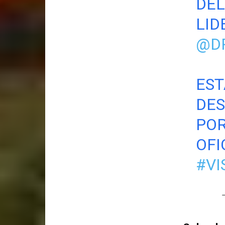
DEL
LID
@D
ES
DES
POR
OFI
#VI
—