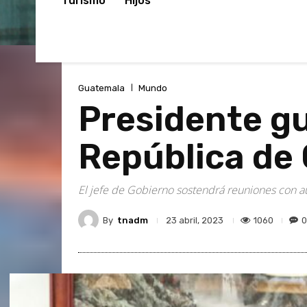
Turismo
Hijos
Guatemala
Mundo
Presidente gu
República de 
El jefe de Gobierno sostendrá reuniones con au
By
tnadm
1060
0
23 abril, 2023