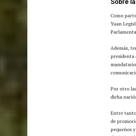
Sobre l
Como parte 
Yuan Legisl
Parlamentar
Además, ten
presidenta 
mandatarios
comunicació
Por otro la
dicha nació
Entre tanto
de promoci
pequeños y