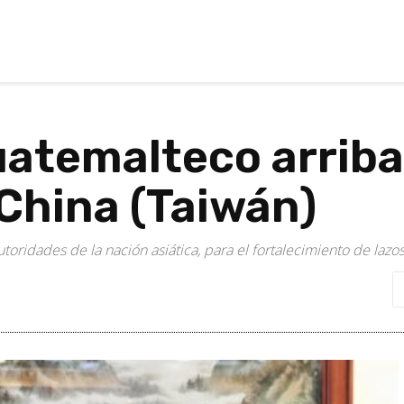
atemalteco arriba 
China (Taiwán)
toridades de la nación asiática, para el fortalecimiento de laz