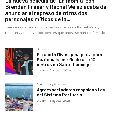
La nueva película de ‘La momia’ con
Brendan Fraser y Rachel Weisz acaba de
anunciar el regreso de otros dos
personajes míticos de la...
También estaban confirmadas las vueltas de Rachel Weisz, John
Hannah y Arnold Vosloo, pero es que ahora se han confirmado...
Deportes
Elizabeth Rivas gana plata para
Guatemala en rifle de aire 10
metros en Santo Domingo
tnadm
-
5 agosto, 2026
Economía y finanzas
Agroexportadores respaldan Ley
del Sistema Portuario
tnadm
-
5 agosto, 2026