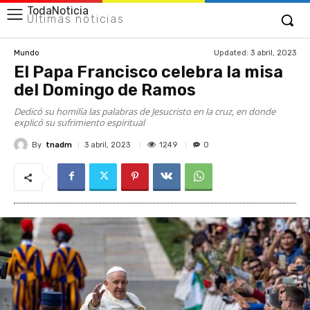
TodaNoticia
Últimas noticias
Updated:
3 abril, 2023
Mundo
El Papa Francisco celebra la misa
del Domingo de Ramos
Dedicó su homilía las palabras de Jesucristo en la cruz, en donde
explicó su sufrimiento espiritual
By
tnadm
1249
3 abril, 2023
0