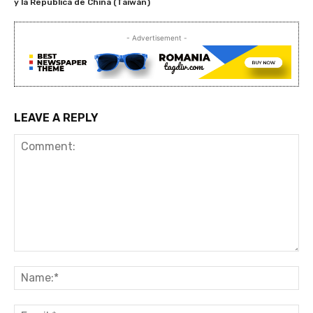
y la República de China (Taiwán)
- Advertisement -
LEAVE A REPLY
Comment:
Na
Ema