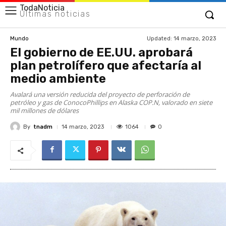
TodaNoticia
Últimas noticias
Updated:
14 marzo, 2023
Mundo
El gobierno de EE.UU. aprobará
plan petrolífero que afectaría al
medio ambiente
Avalará una versión reducida del proyecto de perforación de
petróleo y gas de ConocoPhillips en Alaska COP.N, valorado en siete
mil millones de dólares
By
tnadm
1064
14 marzo, 2023
0