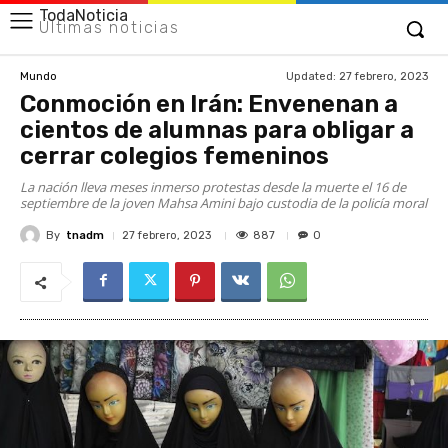
TodaNoticia
Últimas noticias
Updated:
27 febrero, 2023
Mundo
Conmoción en Irán: Envenenan a
cientos de alumnas para obligar a
cerrar colegios femeninos
La nación lleva meses inmerso protestas desde la muerte el 16 de
septiembre de la joven Mahsa Amini bajo custodia de la policía moral
By
tnadm
887
27 febrero, 2023
0