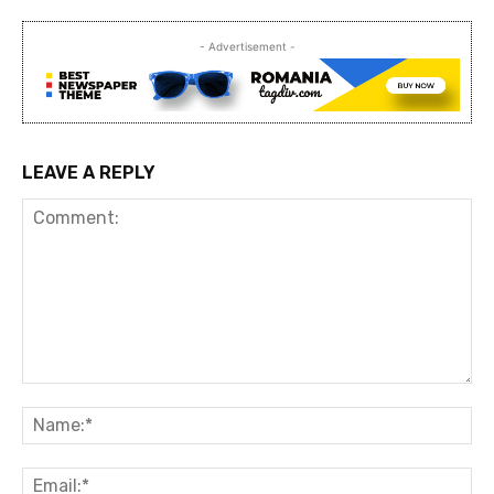
- Advertisement -
LEAVE A REPLY
Comment:
Na
Ema