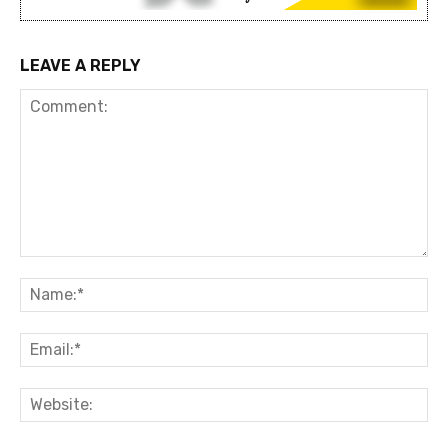
LEAVE A REPLY
Comment:
Na
Ema
Web