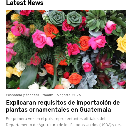
Latest News
Economía y finanzas
tnadm
-
6 agosto, 2026
Explicaran requisitos de importación de
plantas ornamentales en Guatemala
Por primera vez en el país, representantes oficiales del
Departamento de Agricultura de los Estados Unidos (USDA) y de...