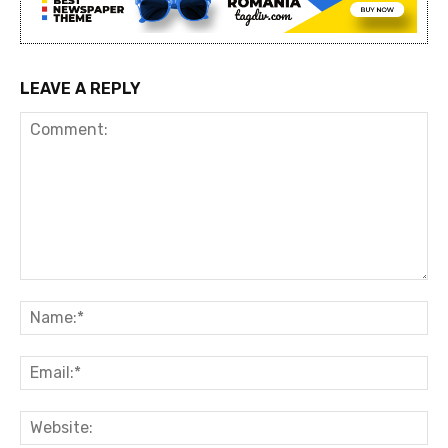
LEAVE A REPLY
Comment:
Na
Ema
Web