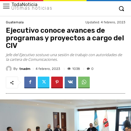
TodaNoticia
Últimas noticias
Updated:
4 febrero, 2023
Guatemala
Ejecutivo conoce avances de
programas y proyectos a cargo del
CIV
Jefe del Ejecutivo sostuvo una sesión de trabajo con autoridades de
la cartera de Comunicaciones.
By
tnadm
1038
4 febrero, 2023
0