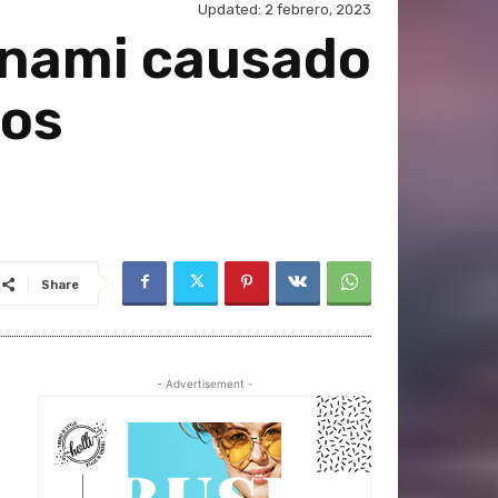
Updated:
2 febrero, 2023
sunami causado
los
Share
- Advertisement -