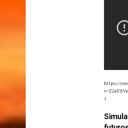
https://yo
v=Z2aVXVn
1
Simula
futuro