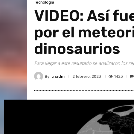
Tecnología
VIDEO: Así fu
por el meteor
dinosaurios
Para llegar a este resultado se analizaron los r
By
tnadm
1423
2 febrero, 2023