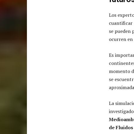
Los experto
cuantificar
se pueden p
ocurren en 
Es importan
continentes
momento de
se escuentr
aproximada
La simulaci
investigador
Medioambie
de Fluidos