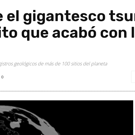
e el gigantesco t
ito que acabó con 
egistros geológicos de más de 100 sitios del planeta
0