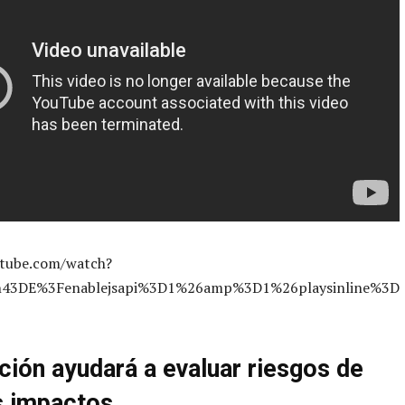
utube.com/watch?
43DE%3Fenablejsapi%3D1%26amp%3D1%26playsinline%3D
ción ayudará a evaluar riesgos de
s impactos