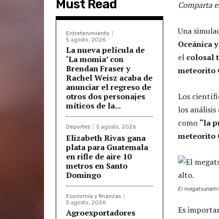
Must Read
Comparta es
Una simula
Entretenimiento
5 agosto, 2026
Oceánica y
La nueva película de
el
colosal
‘La momia’ con
Brendan Fraser y
meteorito 
Rachel Weisz acaba de
anunciar el regreso de
otros dos personajes
Los científ
míticos de la...
los análisi
como
“la 
Deportes
5 agosto, 2026
meteorito 
Elizabeth Rivas gana
plata para Guatemala
en rifle de aire 10
metros en Santo
Domingo
El megatsunami 
Economía y finanzas
5 agosto, 2026
Es importan
Agroexportadores