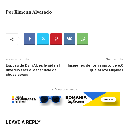
Por Ximena Alvarado
Previous article
Next article
Esposa de Dani Alves le pide el
Imágenes del terremoto de 6.0
divorcio tras el escándalo de
que azotó Filipinas
abuso sexual
- Advertisement -
LEAVE A REPLY