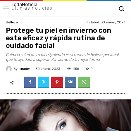
TodaNoticia
Últimas noticias
Updated:
30 enero, 2023
Belleza
Protege tu piel en invierno con
esta eficaz y rápida rutina de
cuidado facial
Cuida la salud de tu piel siguiendo esta rutina de belleza personal
que te ayudará a superar el invierno de la mejor forma
By
tnadm
1158
30 enero, 2023
0