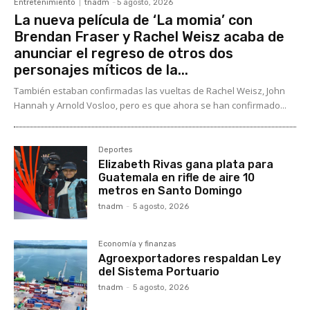
Entretenimiento
tnadm
-
5 agosto, 2026
La nueva película de ‘La momia’ con
Brendan Fraser y Rachel Weisz acaba de
anunciar el regreso de otros dos
personajes míticos de la...
También estaban confirmadas las vueltas de Rachel Weisz, John
Hannah y Arnold Vosloo, pero es que ahora se han confirmado...
Deportes
Elizabeth Rivas gana plata para
Guatemala en rifle de aire 10
metros en Santo Domingo
tnadm
-
5 agosto, 2026
Economía y finanzas
Agroexportadores respaldan Ley
del Sistema Portuario
tnadm
-
5 agosto, 2026