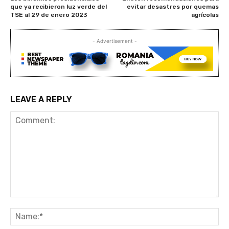
que ya recibieron luz verde del
evitar desastres por quemas
TSE al 29 de enero 2023
agrícolas
- Advertisement -
LEAVE A REPLY
Comment:
Na