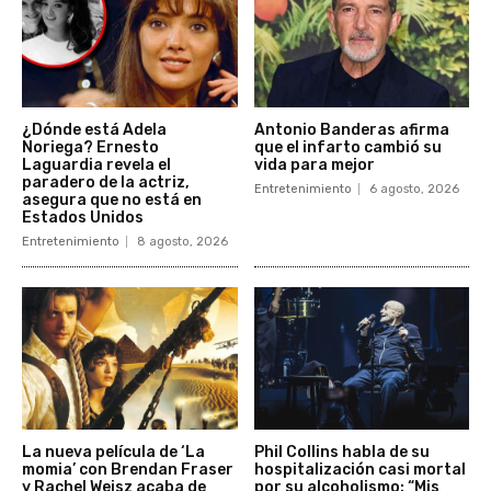
¿Dónde está Adela
Antonio Banderas afirma
Noriega? Ernesto
que el infarto cambió su
Laguardia revela el
vida para mejor
paradero de la actriz,
Entretenimiento
6 agosto, 2026
asegura que no está en
Estados Unidos
Entretenimiento
8 agosto, 2026
La nueva película de ‘La
Phil Collins habla de su
momia’ con Brendan Fraser
hospitalización casi mortal
y Rachel Weisz acaba de
por su alcoholismo: “Mis