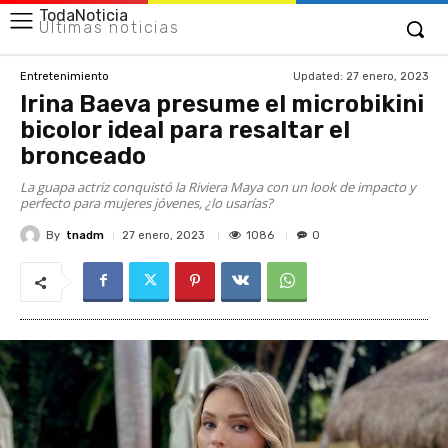
TodaNoticia
Últimas noticias
Updated:
27 enero, 2023
Entretenimiento
Irina Baeva presume el microbikini
bicolor ideal para resaltar el
bronceado
La guapa actriz conquistó la Riviera Maya con un look de impacto y
perfecto para mujeres jóvenes, ¿lo usarías?
By
tnadm
1086
27 enero, 2023
0