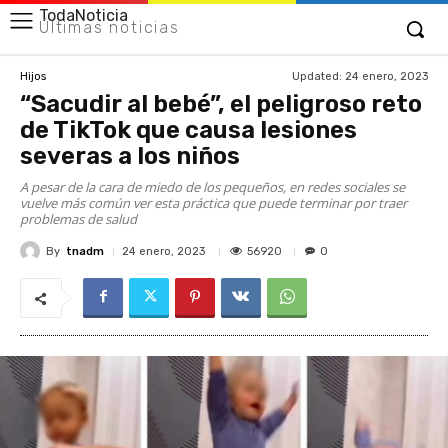
TodaNoticia
Últimas noticias
Updated:
24 enero, 2023
Hijos
“Sacudir al bebé”, el peligroso reto
de TikTok que causa lesiones
severas a los niños
A pesar de la cara de miedo de los pequeños, en redes sociales se
vuelve más común ver esta práctica que puede terminar por traer
problemas de salud
By
tnadm
56920
24 enero, 2023
0