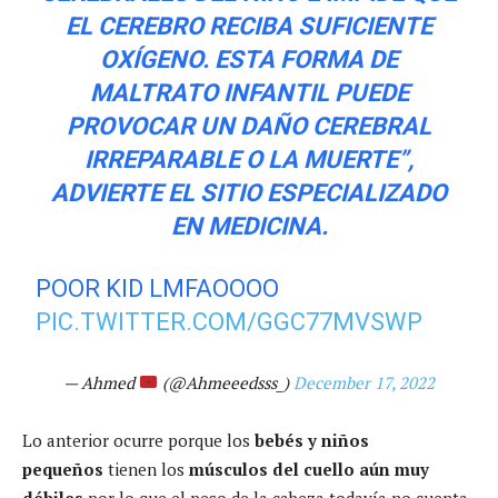
EL CEREBRO RECIBA SUFICIENTE
OXÍGENO. ESTA FORMA DE
MALTRATO INFANTIL PUEDE
PROVOCAR UN DAÑO CEREBRAL
IRREPARABLE O LA MUERTE”,
ADVIERTE EL SITIO ESPECIALIZADO
EN MEDICINA.
POOR KID LMFAOOOO
PIC.TWITTER.COM/GGC77MVSWP
— Ahmed
(@Ahmeeedsss_)
December 17, 2022
Lo anterior ocurre porque los
bebés y niños
pequeños
tienen los
músculos del cuello aún muy
débiles
por lo que el peso de la cabeza todavía no cuenta