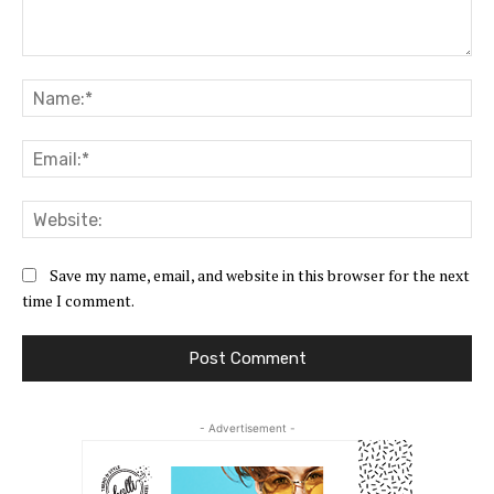
Comment:
Na
Ema
Web
Save my name, email, and website in this browser for the next
time I comment.
- Advertisement -