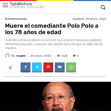
TodaNoticia
Últimas noticias
Updated:
24 enero, 2023
Entretenimiento
Muere el comediante Polo Polo a
los 78 años de edad
Fuentes cercanas dieron a conocer que el actor mexicano padecía
demencia vascular y que por eso desde hace tiempo se alejó de los
medios.
By
tnadm
1225
24 enero, 2023
0