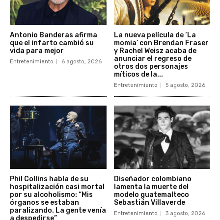
Antonio Banderas afirma
La nueva película de ‘La
que el infarto cambió su
momia’ con Brendan Fraser
vida para mejor
y Rachel Weisz acaba de
anunciar el regreso de
Entretenimiento
6 agosto, 2026
otros dos personajes
míticos de la...
Entretenimiento
5 agosto, 2026
Phil Collins habla de su
Diseñador colombiano
hospitalización casi mortal
lamenta la muerte del
por su alcoholismo: “Mis
modelo guatemalteco
órganos se estaban
Sebastián Villaverde
paralizando. La gente venía
Entretenimiento
3 agosto, 2026
a despedirse”