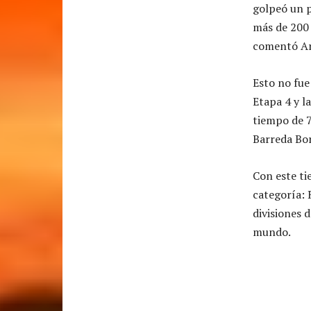
golpeó un p
más de 200 
comentó A
Esto no fue
Etapa 4 y l
tiempo de 7
Barreda Bor
Con este ti
categoría: R
divisiones 
mundo.