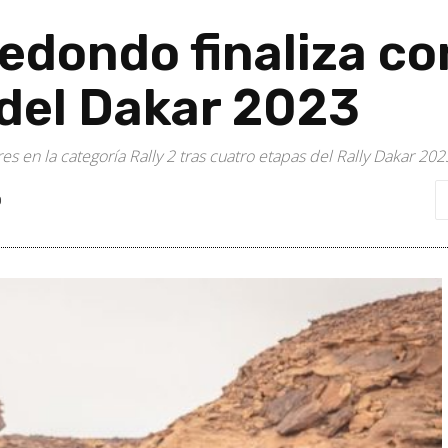
edondo finaliza con
 del Dakar 2023
 en la categoría Rally 2 tras cuatro etapas del Rally Dakar 202
0