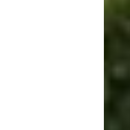
ebsite: