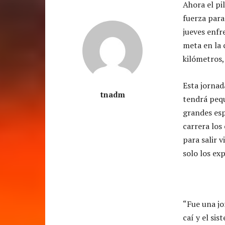
Ahora el pi
fuerza para
jueves enfr
meta en la 
kilómetros,
Esta jornad
tnadm
tendrá pequ
grandes esp
carrera los
para salir v
solo los ex
“Fue una jo
caí y el si