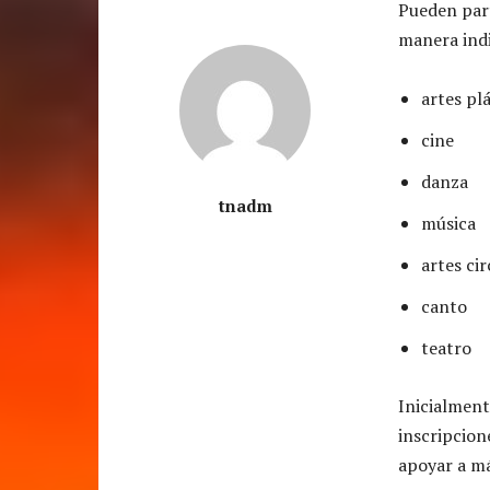
Pueden part
manera indi
artes pl
cine
danza
tnadm
música
artes ci
canto
teatro
Inicialment
inscripcion
apoyar a má