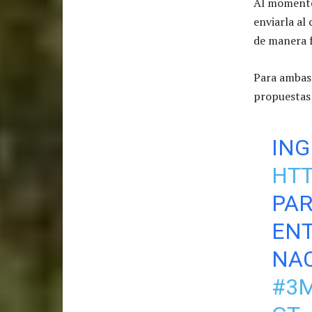
Al momento
enviarla al
de manera f
Para ambas 
propuestas 
ING
HTT
PAR
ENT
NAC
#3M