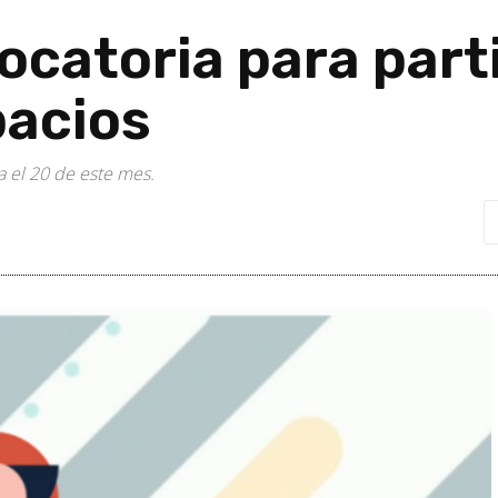
catoria para parti
acios
a el 20 de este mes.