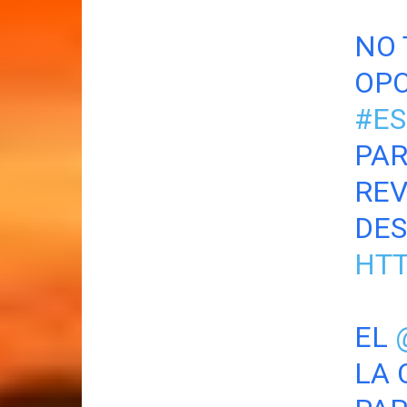
NO 
OPO
#ES
PAR
REV
DES
HTT
EL
LA 