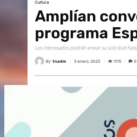
Cultura
Amplían convo
programa Esp
Los interesados podrán enviar su solicitud hast
By
tnadm
1175
0
3 enero, 2023