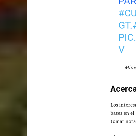
PAR
#C
GT
.
PIC
V
— Minis
Acerca
Los interes
bases en el 
tomar nota 