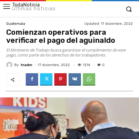
TodaNoticia
Últimas noticias
Updated:
17 diciembre, 2022
Guatemala
Comienzan operativos para
verificar el pago del aguinaldo
El Ministerio de Trabajo busca garantizar el cumplimiento de este
pago, como parte de los derechos de los trabajadores.
By
tnadm
1214
17 diciembre, 2022
0