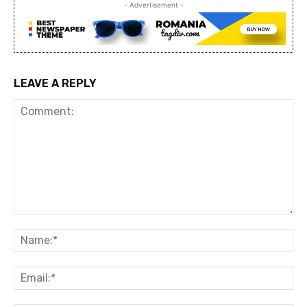
- Advertisement -
LEAVE A REPLY
Comment:
Na
Ema