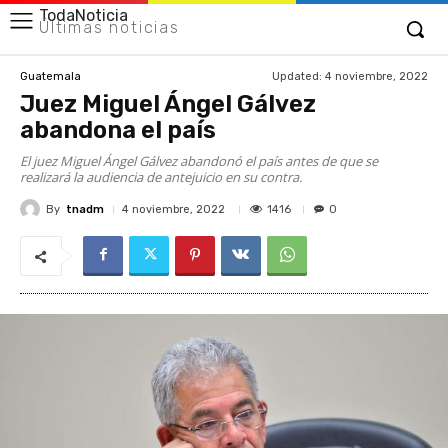
TodaNoticia
Últimas noticias
Updated:
4 noviembre, 2022
Guatemala
Juez Miguel Ángel Gálvez
abandona el país
El juez Miguel Ángel Gálvez abandonó el país antes de que se
realizará la audiencia de antejuicio en su contra.
By
tnadm
1416
4 noviembre, 2022
0