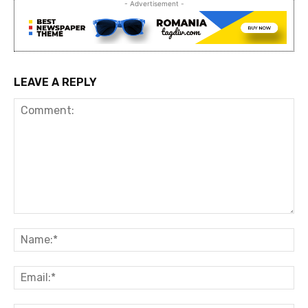
- Advertisement -
LEAVE A REPLY
Comment:
Na
Ema