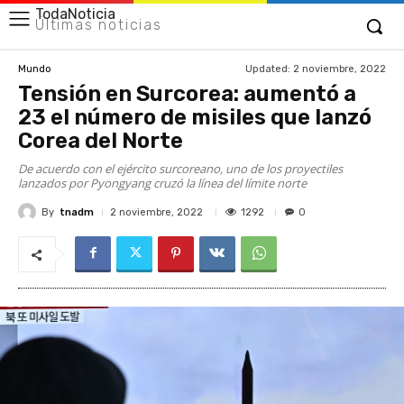
TodaNoticia
Últimas noticias
Updated:
2 noviembre, 2022
Mundo
Tensión en Surcorea: aumentó a
23 el número de misiles que lanzó
Corea del Norte
De acuerdo con el ejército surcoreano, uno de los proyectiles
lanzados por Pyongyang cruzó la línea del límite norte
By
tnadm
1292
2 noviembre, 2022
0