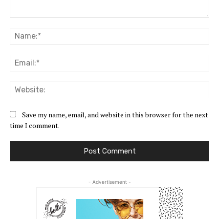
Comment:
Na
Ema
Web
Save my name, email, and website in this browser for the next
time I comment.
- Advertisement -