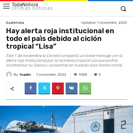
TodaNoticia
Últimas noticias
Updated:
1 noviembre, 2022
Guatemala
Hay alerta roja institucional en
todo el paìs debido al ciclón
tropical “Lisa”
Este 1 de noviembre la Conred compartió un breve mensaje con la
alerta roja institucional por la tormenta tropical Lisa que podría
incrementar su fuerza y convertirse en huracán esta misma noche.
By
tnadm
1088
1 noviembre, 2022
0