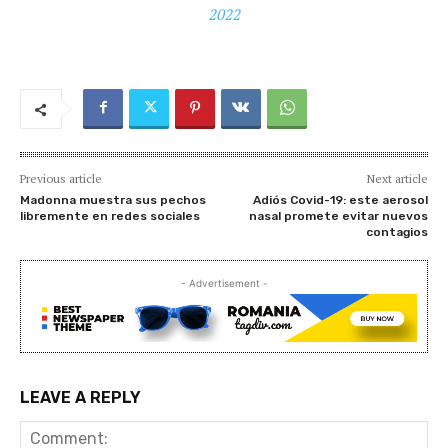
2022
Previous article
Next article
Madonna muestra sus pechos
Adiós Covid-19: este aerosol
libremente en redes sociales
nasal promete evitar nuevos
contagios
- Advertisement -
LEAVE A REPLY