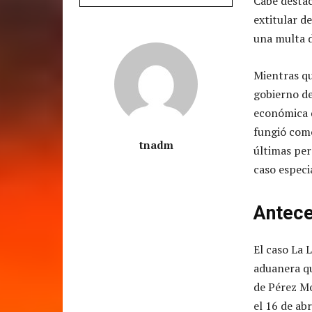
Cabe destac
extitular d
una multa d
Mientras qu
gobierno de
económica 
fungió como
tnadm
últimas per
caso especi
Antece
El caso La 
aduanera qu
de Pérez Mo
el 16 de ab