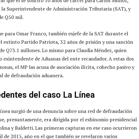
ar que el se solicitó 10 años de cárcel para Carlos Muñoz,
e la Superintendente de Administración Tributaria (SAT), y
e Q50 mil.
e para Omar Franco, también exjefe de la SAT durante el
l extinto Partido Patriota, 32 años de prisión y una sanción
de Q73.1 millones. Lo mismo para Claudia Méndez, quien
 exintendente de Aduanas del ente recaudador. A estas dos
sonas, el MP las acusa de asociación ilícita, cohecho pasivo y
al de defraudación aduanera.
dentes del caso La Línea
Línea surgió de una denuncia sobre una red de defraudación
e, presuntamente, era dirigida por el exbinomio presidencial
lina y Baldetti. Las primeras capturas en ese caso ocurrieron
ril de 2015, año en el que también se revelaron varios