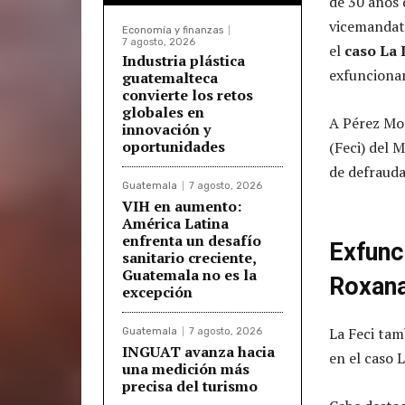
de 30 años 
vicemandat
Economía y finanzas
7 agosto, 2026
el
caso La 
Industria plástica
exfuncionar
guatemalteca
convierte los retos
globales en
A Pérez Mol
innovación y
oportunidades
(Feci) del M
de defrauda
Guatemala
7 agosto, 2026
VIH en aumento:
América Latina
enfrenta un desafío
Exfunc
sanitario creciente,
Guatemala no es la
Roxana
excepción
La Feci tam
Guatemala
7 agosto, 2026
INGUAT avanza hacia
en el caso 
una medición más
precisa del turismo