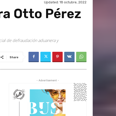
Updated:
18 octubre, 2022
ra Otto Pérez
pecial de defraudación aduanera y
Share
- Advertisement -