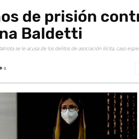
os de prisión cont
na Baldetti
triota se le acusa de los delitos de asociación ilícita, caso es
0