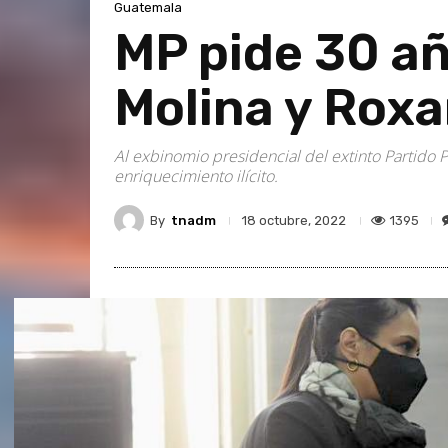
Guatemala
MP pide 30 añ
Molina y Roxa
Al exbinomio presidencial del extinto Partido Pa
enriquecimiento ilícito.
By
tnadm
1395
18 octubre, 2022