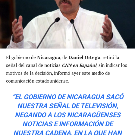
El gobierno de
Nicaragua
, de
Daniel Ortega
, retiró la
señal del canal de noticias
CNN en Español
, sin indicar los
motivos de la decisión, informó ayer este medio de
comunicación estadounidense.
“EL GOBIERNO DE NICARAGUA SACÓ
NUESTRA SEÑAL DE TELEVISIÓN,
NEGANDO A LOS NICARAGÜENSES
NOTICIAS E INFORMACIÓN DE
NUESTRA CADENA, EN LA QUE HAN