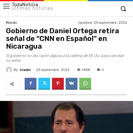
TodaNoticia
Últimas noticias
Updated:
23 septiembre, 2022
Mundo
Gobierno de Daniel Ortega retira
señal de “CNN en Español” en
Nicaragua
El gobierno no dio razón alguna a la cadena de EE.UU. para cancelar
su señal
By
tnadm
1488
23 septiembre, 2022
0