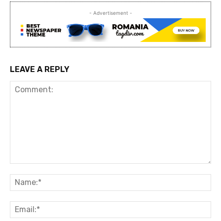
- Advertisement -
LEAVE A REPLY
Comment:
Na
Ema