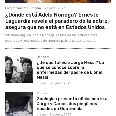
Entretenimiento
tnadm
-
8 agosto, 2026
¿Dónde está Adela Noriega? Ernesto
Laguardia revela el paradero de la actriz,
asegura que no está en Estados Unidos
Sin duda alguna, Adela Noriega es una de las actrices más
queridas y reconocidas de nuestro país, a pesar de que...
Deportes
¿De qué falleció Jorge Messi? Lo
que se conoce sobre la
enfermedad del padre de Lionel
Messi
tnadm
-
8 agosto, 2026
Cultura
Zoológico presenta oficialmente a
Jorge y Carlos, dos pingüinos
nacidos en Guatemala
tnadm
-
8 agosto, 2026