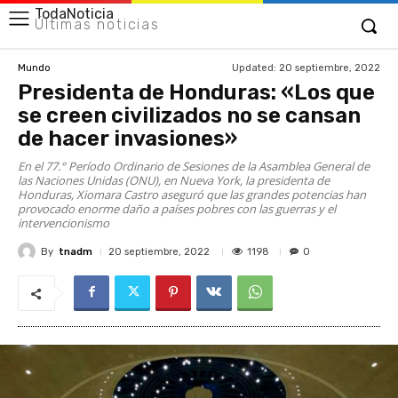
TodaNoticia
Últimas noticias
Updated:
20 septiembre, 2022
Mundo
Presidenta de Honduras: «Los que
se creen civilizados no se cansan
de hacer invasiones»
En el 77.° Período Ordinario de Sesiones de la Asamblea General de
las Naciones Unidas (ONU), en Nueva York, la presidenta de
Honduras, Xiomara Castro aseguró que las grandes potencias han
provocado enorme daño a países pobres con las guerras y el
intervencionismo
By
tnadm
1198
20 septiembre, 2022
0