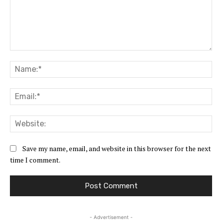
Comment:
Na
Ema
Web
Save my name, email, and website in this browser for the next
time I comment.
- Advertisement -