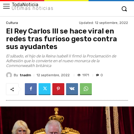
TodaNoticia
Últimas noticias
Updated:
12 septiembre, 2022
Cultura
El Rey Carlos III se hace viral en
redes tras furioso gesto contra
sus ayudantes
El sábado, el hijo de la Reina Isabell II firmó la Proclamación de
Adhesión que lo convierte en el nuevo monarca de la
Commonwealth británica
By
tnadm
1971
12 septiembre, 2022
0