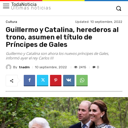
TodaNoticia
Últimas noticias
Updated:
10 septiembre, 2022
Cultura
Guillermo y Catalina, herederos al
trono, asumen el título de
Príncipes de Gales
Guillermo y Catalina son ahora los nuevos príncipes de Gales,
informó ayer el rey Carlos III
By
tnadm
2415
10 septiembre, 2022
0