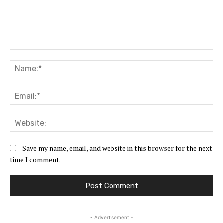
Comment:
Na
Ema
Web
Save my name, email, and website in this browser for the next
time I comment.
- Advertisement -