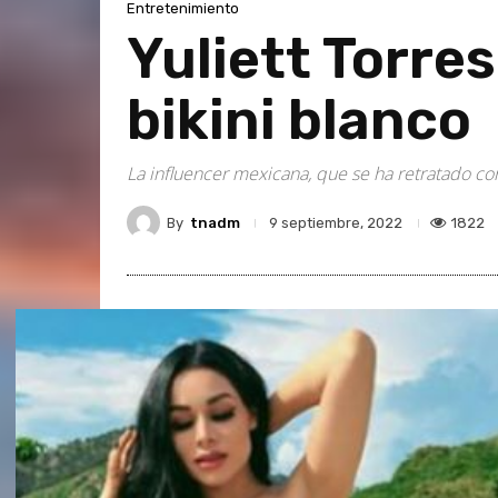
Entretenimiento
Yuliett Torre
bikini blanco
La influencer mexicana, que se ha retratado co
By
tnadm
1822
9 septiembre, 2022