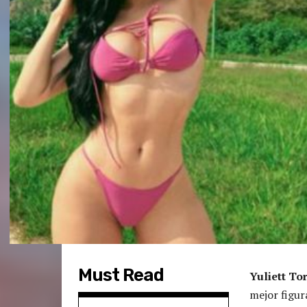
Must Read
Yuliett To
mejor figur