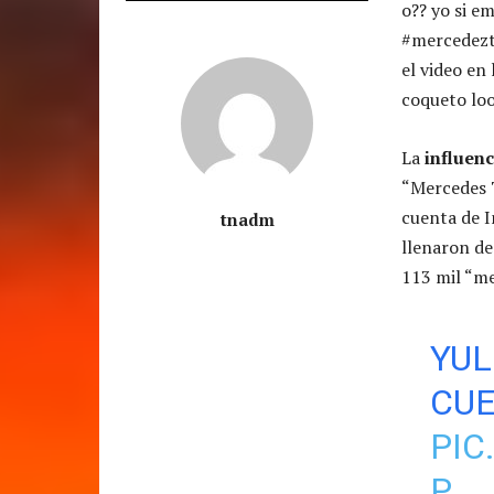
o?? yo si e
#mercedezti
el video en
coqueto loo
La
influen
“Mercedes 
cuenta de I
tnadm
llenaron de
113 mil “me
YUL
CUE
PIC
P