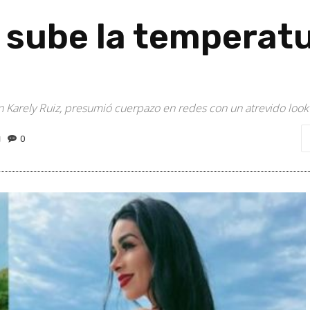
s sube la temperat
n Karely Ruiz, presumió cuerpazo en redes con un atrevido look 
0