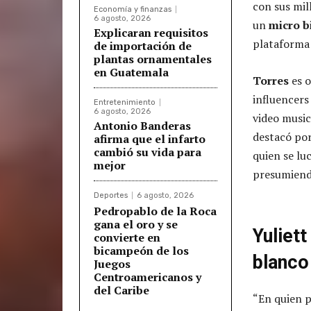
con sus mil
Economía y finanzas
6 agosto, 2026
un
micro b
Explicaran requisitos
plataforma
de importación de
plantas ornamentales
en Guatemala
Torres
es 
influencers
Entretenimiento
6 agosto, 2026
video music
Antonio Banderas
destacó por
afirma que el infarto
cambió su vida para
quien se lu
mejor
presumiend
Deportes
6 agosto, 2026
Pedropablo de la Roca
gana el oro y se
Yuliet
convierte en
bicampeón de los
blanco
Juegos
Centroamericanos y
del Caribe
“En quien p