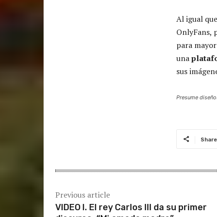
Al igual qu
OnlyFans, p
para mayor
una
plataf
sus imágene
Presume diseños
Share
Previous article
VIDEO I. El rey Carlos III da su primer