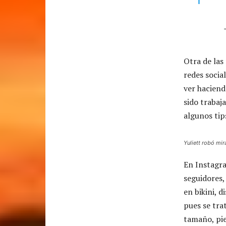
Otra de las
redes socia
ver hacien
sido trabaj
algunos tip
Yuliett robó mir
En Instagra
seguidores,
en bikini, d
pues se tra
tamaño, pie